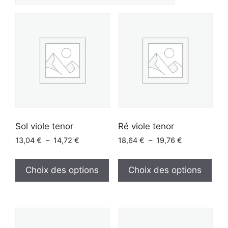
croissant
Sol viole tenor
Ré viole tenor
Plage
Plage
13,04
€
–
14,72
€
18,64
€
–
19,76
€
de
de
Ce
Ce
prix :
prix :
produit
prod
Choix des options
Choix des options
13,04 €
18,64 €
a
a
à
à
plusieurs
plus
14,72 €
19,76 €
variations.
vari
Les
Les