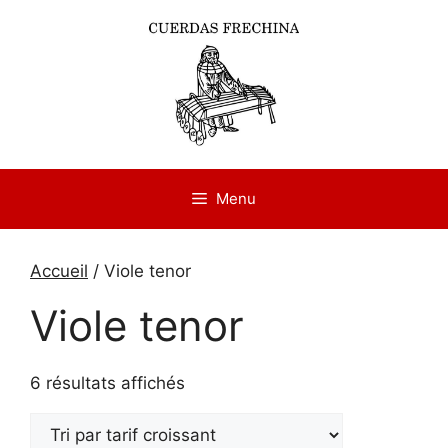
Aller
au
contenu
Menu
Accueil
/ Viole tenor
Viole tenor
Trié
6 résultats affichés
par
prix