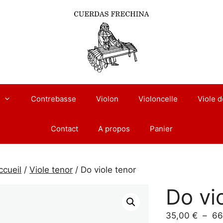
Contrebasse
Violon
Violoncelle
Viole 
Contact
A propos
Panier
ccueil
/
Viole tenor
/ Do viole tenor
Do vi
35,00
€
–
66