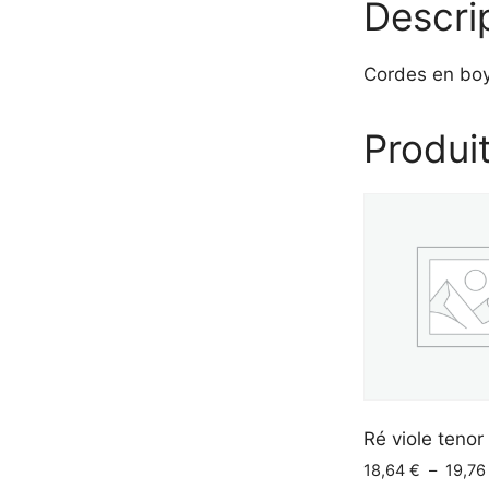
Descri
Cordes en bo
Produit
Ré viole tenor
18,64
€
–
19,7