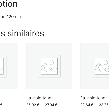
ption
yau 120 cm.
s similaires
La viole tenor
Fa viole tenor
Plage
Plage
6
€
25,92
€
–
27,04
€
32,64
€
–
33,7