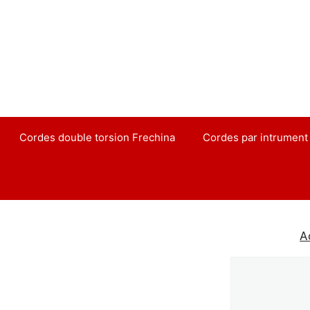
Aller
au
contenu
Cordes double torsion Frechina
Cordes par intrument
A