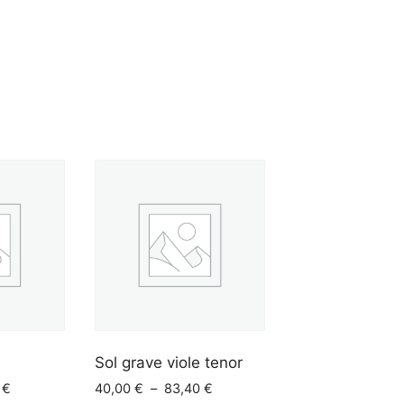
Sol grave viole tenor
Plage
Plage
6
€
40,00
€
–
83,40
€