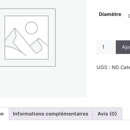
Diamètre
quantité
Ajo
de
Do
viole
UGS :
ND
Cat
tenor
on
Informations complémentaires
Avis (0)