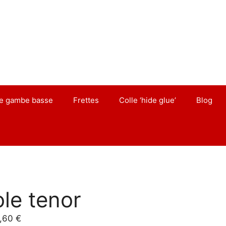
de gambe basse
Frettes
Colle ‘hide glue’
Blog
ole tenor
Plage
,60
€