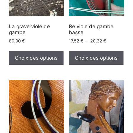
La grave viole de
Ré viole de gambe
gambe
basse
Plage
80,00
€
17,52
€
–
20,32
€
de
Ce
Ce
prix :
produit
prod
Choix des options
Choix des options
17,52 €
a
a
à
plusieurs
plus
20,32 €
variations.
vari
Les
Les
options
opt
peuvent
peu
être
être
choisies
choi
sur
sur
la
la