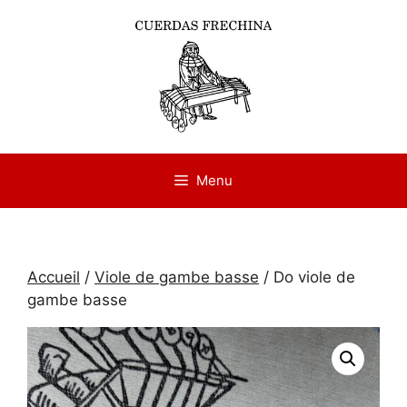
Aller
au
contenu
Menu
Accueil
/
Viole de gambe basse
/ Do viole de
gambe basse