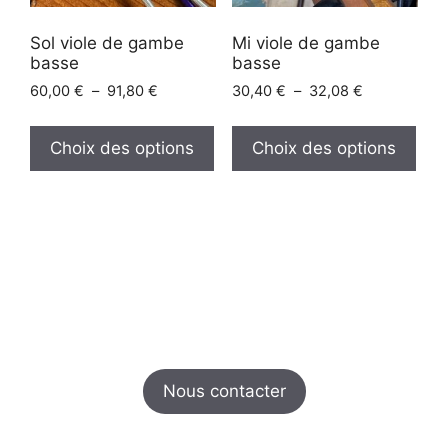
page
pag
Sol viole de gambe
Mi viole de gambe
du
du
basse
basse
produit
prod
Plage
Plage
60,00
€
–
91,80
€
30,40
€
–
32,08
€
de
de
Ce
Ce
prix :
prix :
produit
prod
Choix des options
Choix des options
60,00 €
30,40 €
a
a
à
à
plusieurs
plus
91,80 €
32,08 €
variations.
vari
Les
Les
options
opt
peuvent
peu
être
être
choisies
choi
sur
sur
Nous contacter
la
la
page
pag
du
du