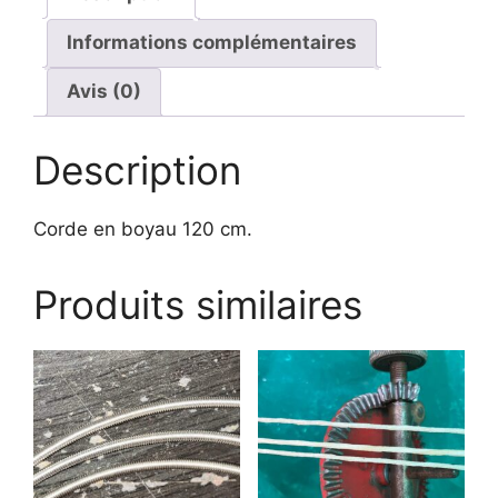
t
Informations complémentaires
i
v
Avis (0)
e
:
Description
Corde en boyau 120 cm.
Produits similaires