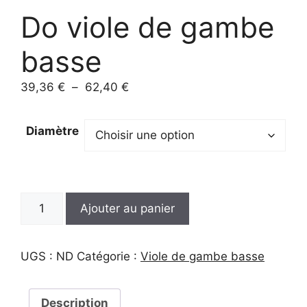
Do viole de gambe
basse
Plage
39,36
€
–
62,40
€
de
prix :
Diamètre
39,36 €
à
62,40 €
quantité
A
Ajouter au panier
de
l
Do
t
viole
e
UGS :
ND
Catégorie :
Viole de gambe basse
de
r
gambe
n
basse
Description
a