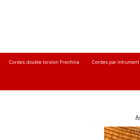
Aller
au
contenu
Cordes double torsion Frechina
Cordes par intrument
A