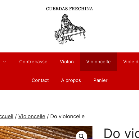
Contrebasse
Violon
Violoncelle
Viole 
Contact
A propos
Panier
ccueil
/
Violoncelle
/ Do violoncelle
Do vi