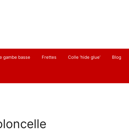
de gambe basse
Frettes
Colle ‘hide glue’
Blog
oloncelle