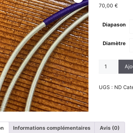
70,00
€
Diapason
Diamètre
quantité
Ajo
de
Do
violoncelle
UGS :
ND
Cat
on
Informations complémentaires
Avis (0)