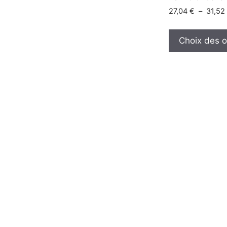
27,04
€
–
31,5
Choix des o