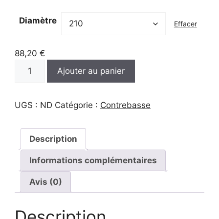
88,20 €
à
Diamètre
Effacer
96,60 €
88,20
€
quantité
A
Ajouter au panier
de
l
Sol
t
contrebasse
e
UGS :
ND
Catégorie :
Contrebasse
r
n
Description
a
t
Informations complémentaires
i
v
Avis (0)
e
:
Description