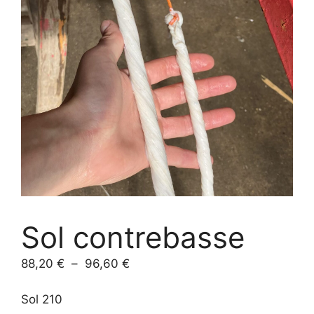
Sol contrebasse
Plage
88,20
€
–
96,60
€
de
prix :
Sol 210