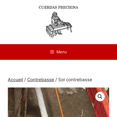
Aller
au
contenu
Menu
Accueil
/
Contrebasse
/ Sol contrebasse