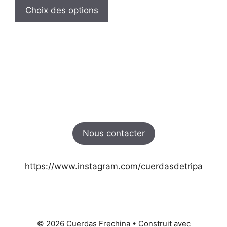
prix :
produit
Choix des options
150,00 €
a
à
plusieurs
176,40 €
variations.
Les
options
peuvent
être
choisies
sur
Nous contacter
la
page
du
https://www.instagram.com/cuerdasdetripa
produit
© 2026 Cuerdas Frechina
• Construit avec