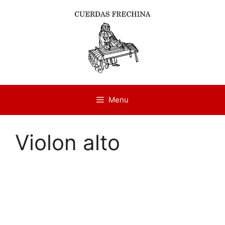
Aller
au
contenu
Menu
Violon alto